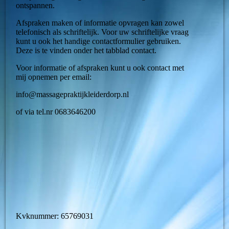
ontspannen.
Afspraken maken of informatie opvragen kan zowel
telefonisch als schriftelijk. Voor uw schriftelijke vraag
kunt u ook het handige contactformulier gebruiken.
Deze is te vinden onder het tabblad contact.
Voor informatie of afspraken kunt u ook contact met
mij opnemen per email:
info@massagepraktijkleiderdorp.nl
of via tel.nr 0683646200
Kvknummer: 65769031