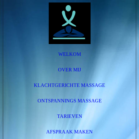
WELKOM
OVER MIJ
KLACHTGERICHTE MASSAGE
ONTSPANNINGS MASSAGE
TARIEVEN
AFSPRAAK MAKEN