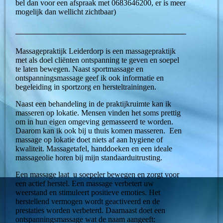
bel dan voor een afspraak met 0683646200, er is meer
mogelijk dan wellicht zichtbaar)
Massagepraktijk Leiderdorp is een massagepraktijk
met als doel cliënten ontspanning te geven en soepel
te laten bewegen. Naast sportmassage en
ontspanningsmassage geef ik ook informatie en
begeleiding in sportzorg en hersteltrainingen.
Naast een behandeling in de praktijkruimte kan ik
masseren op lokatie. Mensen vinden het soms prettig
om in hun eigen omgeving gemasseerd te worden.
Daarom kan ik ook bij u thuis komen masseren.
Een
massage op lokatie doet niets af aan hygiene of
kwaliteit. Massagetafel, handdoeken en een ideale
massageolie horen bij mijn standaarduitrusting.
Een massage laat u soepeler bewegen en zorgt voor
een actief herstel. Een massage verbetert uw
weerstand en stimuleert positieve emoties. Het
herstellend vermogen wordt geactiveerd en de
prestaties worden verbeterd. Daarnaast doet een
ontspanningsmassage wat de naam aangeeft: