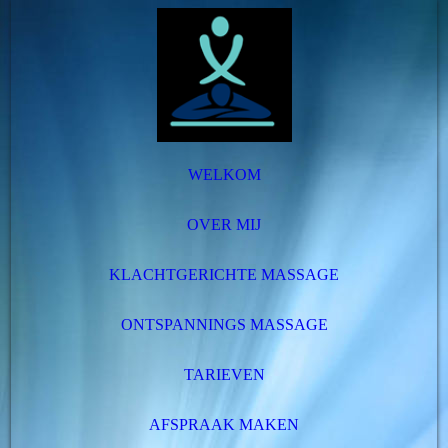
WELKOM
OVER MIJ
KLACHTGERICHTE MASSAGE
ONTSPANNINGS MASSAGE
TARIEVEN
AFSPRAAK MAKEN