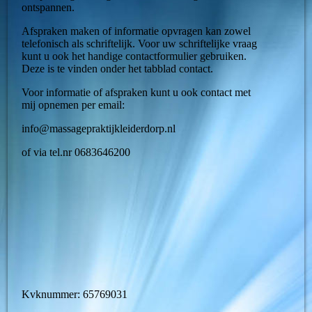
ontspannen.
Afspraken maken of informatie opvragen kan zowel
telefonisch als schriftelijk. Voor uw schriftelijke vraag
kunt u ook het handige contactformulier gebruiken.
Deze is te vinden onder het tabblad contact.
Voor informatie of afspraken kunt u ook contact met
mij opnemen per email:
info@massagepraktijkleiderdorp.nl
of via tel.nr 0683646200
Kvknummer: 65769031