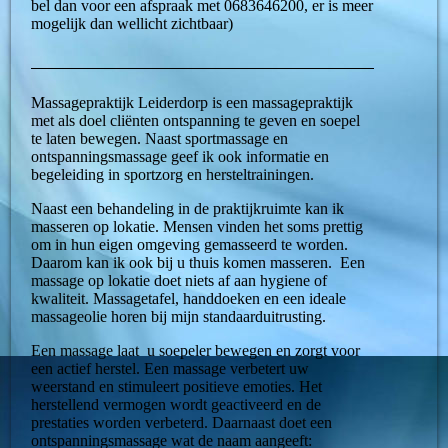
bel dan voor een afspraak met 0683646200, er is meer
mogelijk dan wellicht zichtbaar)
Massagepraktijk Leiderdorp is een massagepraktijk
met als doel cliënten ontspanning te geven en soepel
te laten bewegen. Naast sportmassage en
ontspanningsmassage geef ik ook informatie en
begeleiding in sportzorg en hersteltrainingen.
Naast een behandeling in de praktijkruimte kan ik
masseren op lokatie. Mensen vinden het soms prettig
om in hun eigen omgeving gemasseerd te worden.
Daarom kan ik ook bij u thuis komen masseren.
Een
massage op lokatie doet niets af aan hygiene of
kwaliteit. Massagetafel, handdoeken en een ideale
massageolie horen bij mijn standaarduitrusting.
Een massage laat u soepeler bewegen en zorgt voor
een actief herstel. Een massage verbetert uw
weerstand en stimuleert positieve emoties. Het
herstellend vermogen wordt geactiveerd en de
prestaties worden verbeterd. Daarnaast doet een
ontspanningsmassage wat de naam aangeeft: