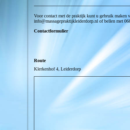
Voor contact met de praktijk kunt u gebruik maken va
info@massagepraktijkleiderdorp.nl of bellen met 0
Contactformulier
Route
Klerkenhof 4, Leiderdorp